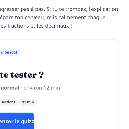
rogresser pas à pas. Si tu te trompes, l’explication
épare ton cerveau, relis calmement chaque
es fractions et les décimaux !
 interactif
te tester ?
u
normal
· environ 12 min
questions
12 min
cer le quizz