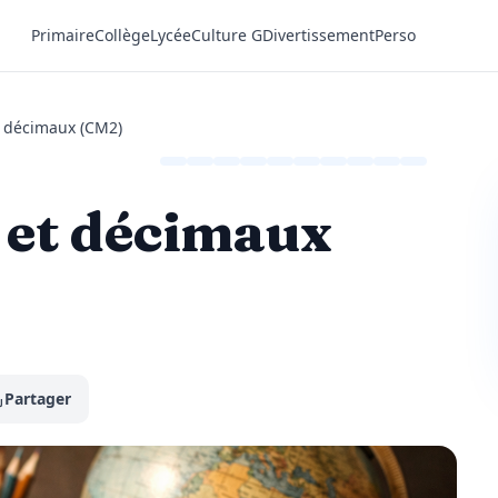
Primaire
Collège
Lycée
Culture G
Divertissement
Perso
t décimaux (CM2)
 et décimaux
Partager