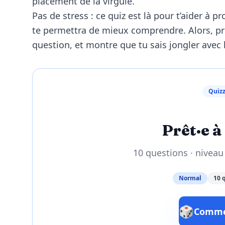
placement de la virgule.
Pas de stress : ce quiz est là pour t’aider à p
te permettra de mieux comprendre. Alors, pr
question, et montre que tu sais jongler avec l
Quizz
Prêt·e à 
10 questions · nivea
Normal
10 
🎲
Commen