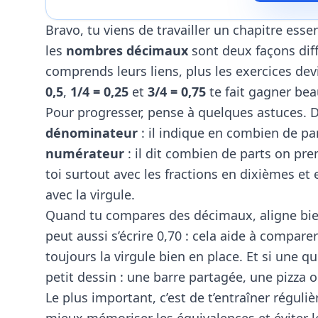
Bravo, tu viens de travailler un chapitre es
les
nombres décimaux
sont deux façons diff
comprends leurs liens, plus les exercices de
0,5
,
1/4 = 0,25
et
3/4 = 0,75
te fait gagner be
Pour progresser, pense à quelques astuces. D
dénominateur
: il indique en combien de par
numérateur
: il dit combien de parts on pre
toi surtout avec les fractions en dixièmes et 
avec la virgule.
Quand tu compares des décimaux, aligne bien 
peut aussi s’écrire 0,70 : cela aide à comparer
toujours la virgule bien en place. Et si une qu
petit dessin : une barre partagée, une pizza 
Le plus important, c’est de t’entraîner régu
mieux mémoriser les équivalences et éviter l