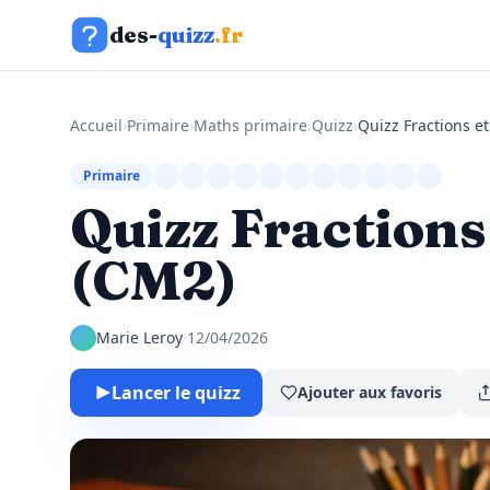
Aller au contenu
des-
quizz
.fr
Accueil
›
Primaire
›
Maths primaire
›
Quizz
›
Quizz Fractions e
Primaire
Quizz Fractions
(CM2)
Marie Leroy
·
12/04/2026
Lancer le quizz
Ajouter aux favoris