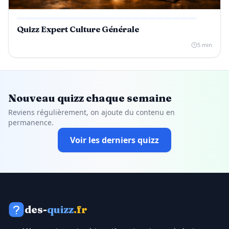
Quizz Expert Culture Générale
5 min
Nouveau quizz chaque semaine
Reviens régulièrement, on ajoute du contenu en
permanence.
Voir les derniers quizz
des-
quizz
.fr