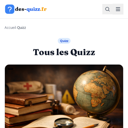
Aller au contenu
des-
quizz
.fr
Accueil
›
Quizz
Quizz
Tous les Quizz