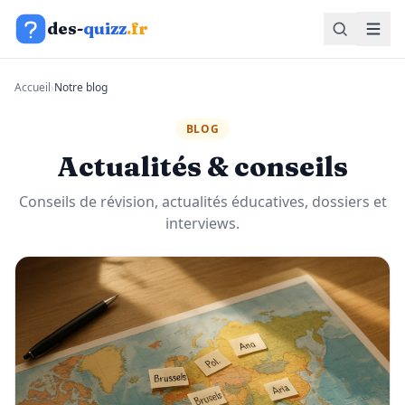
Aller au contenu
des-
quizz
.fr
Accueil
›
Notre blog
BLOG
Actualités & conseils
Conseils de révision, actualités éducatives, dossiers et
interviews.