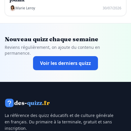
Marie Leroy
30/07/2026
Nouveau quizz chaque semaine
Reviens régulièrement, on ajoute du contenu en
permanence.
Voir les derniers quizz
des-
quizz
.fr
La référence des quizz éducatifs et de culture générale
en français. Du primaire à la terminale, gratuit et sans
inscription.