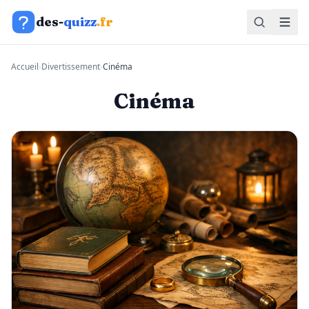
Aller au contenu
des-
quizz
.fr
Accueil
›
Divertissement
›
Cinéma
Cinéma