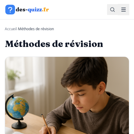
Aller au contenu
des-
quizz
.fr
Accueil
›
Méthodes de révision
Méthodes de révision