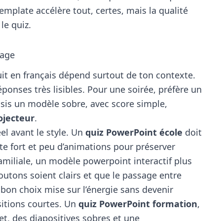
emplate accélère tout, certes, mais la qualité
le quiz.
sage
it en français dépend surtout de ton contexte.
réponses très lisibles. Pour une soirée, préfère un
isis un modèle sobre, avec score simple,
ojecteur
.
éel avant le style. Un
quiz PowerPoint école
doit
aste fort et peu d’animations pour préserver
amiliale, un modèle powerpoint interactif plus
outons soient clairs et que le passage entre
e bon choix mise sur l’énergie sans devenir
nsitions courtes. Un
quiz PowerPoint formation
,
et, des diapositives sobres et une