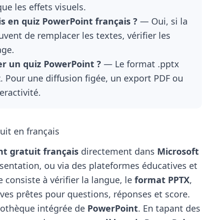
e les effets visuels.
s en quiz PowerPoint français ?
— Oui, si la
uvent de remplacer les textes, vérifier les
age.
er un quiz PowerPoint ?
— Le format .pptx
z. Pour une diffusion figée, un export PDF ou
eractivité.
it en français
t gratuit français
directement dans
Microsoft
ésentation, ou via des plateformes éducatives et
consiste à vérifier la langue, le
format PPTX
,
itives prêtes pour questions, réponses et score.
liothèque intégrée de
PowerPoint
. En tapant des