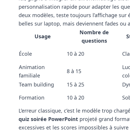
personnalisation rapide pour adapter les ques
deux modèles, teste toujours l’affichage sur 
belles sur laptop, mais deviennent fades ou a
Nombre de
Usage
S
questions
École
10 à 20
Cla
Animation
Lu
8 à 15
familiale
col
Team building
15 à 25
Dy
Formation
10 à 20
Sob
L’erreur classique, c’est le modèle trop chargé
quiz soirée PowerPoint
projeté grand format.
excessives et les scores impossibles à suivre