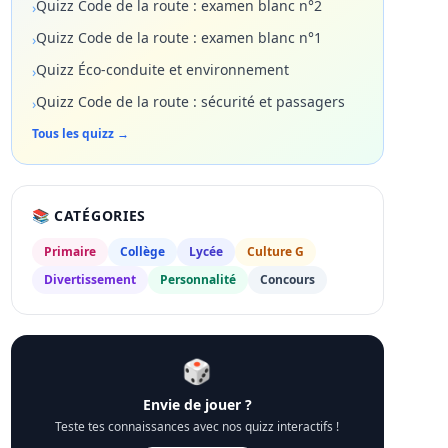
Quizz Code de la route : examen blanc n°2
›
Quizz Code de la route : examen blanc n°1
›
Quizz Éco-conduite et environnement
›
Quizz Code de la route : sécurité et passagers
›
Tous les quizz →
📚 CATÉGORIES
Primaire
Collège
Lycée
Culture G
Divertissement
Personnalité
Concours
🎲
Envie de jouer ?
Teste tes connaissances avec nos quizz interactifs !