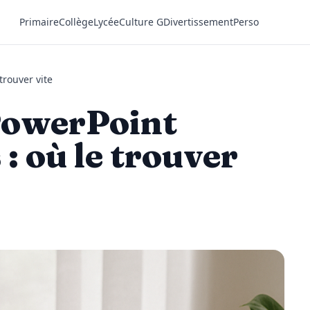
Primaire
Collège
Lycée
Culture G
Divertissement
Perso
trouver vite
PowerPoint
 : où le trouver