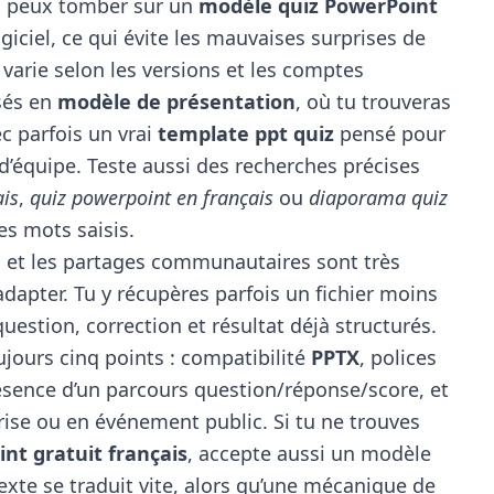
u peux tomber sur un
modèle quiz PowerPoint
iciel, ce qui évite les mauvaises surprises de
 varie selon les versions et les comptes
isés en
modèle de présentation
, où tu trouveras
ec parfois un vrai
template ppt quiz
pensé pour
’équipe. Teste aussi des recherches précises
ais
,
quiz powerpoint en français
ou
diaporama quiz
les mots saisis.
 et les partages communautaires sont très
adapter. Tu y récupères parfois un fichier moins
uestion, correction et résultat déjà structurés.
jours cinq points : compatibilité
PPTX
, polices
présence d’un parcours question/réponse/score, et
eprise ou en événement public. Si tu ne trouves
nt gratuit français
, accepte aussi un modèle
texte se traduit vite, alors qu’une mécanique de