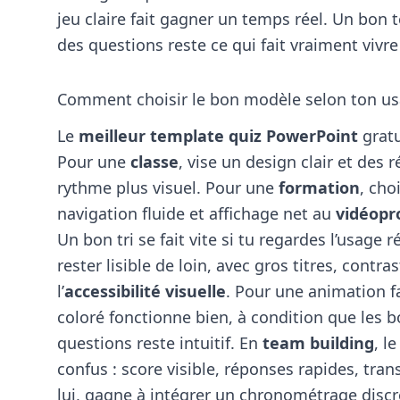
jeu claire fait gagner un temps réel. Un bon t
des questions reste ce qui fait vraiment vivre 
Comment choisir le bon modèle selon ton u
Le
meilleur template quiz PowerPoint
gratu
Pour une
classe
, vise un design clair et des 
rythme plus visuel. Pour une
formation
, cho
navigation fluide et affichage net au
vidéopr
Un bon tri se fait vite si tu regardes l’usage r
rester lisible de loin, avec gros titres, contr
l’
accessibilité visuelle
. Pour une animation f
coloré fonctionne bien, à condition que les b
questions reste intuitif. En
team building
, l
confus : score visible, réponses rapides, tra
lui, gagne à intégrer un chronométrage discr