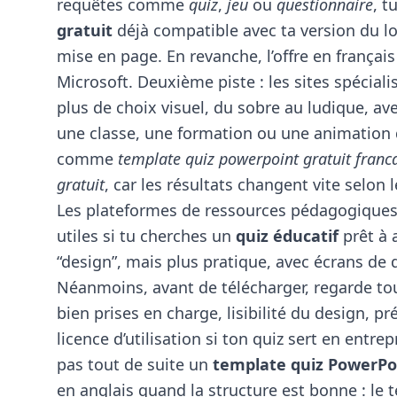
requêtes comme
quiz
,
jeu
ou
questionnaire
, t
gratuit
déjà compatible avec ta version du log
mise en page. En revanche, l’offre en français
Microsoft. Deuxième piste : les sites spécial
plus de choix visuel, du sobre au ludique, av
une classe, une formation ou une animation d
comme
template quiz powerpoint gratuit franc
gratuit
, car les résultats changent vite selon 
Les plateformes de ressources pédagogiques
utiles si tu cherches un
quiz éducatif
prêt à 
“design”, mais plus pratique, avec écrans de q
Néanmoins, avant de télécharger, regarde tou
bien prises en charge, lisibilité du design, 
licence d’utilisation si ton quiz sert en entr
pas tout de suite un
template quiz PowerPoi
en anglais quand la structure est bonne : le 