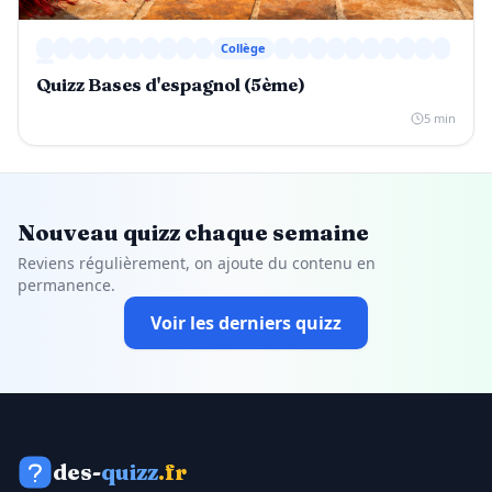
Collège
Quizz Bases d'espagnol (5ème)
5 min
Nouveau quizz chaque semaine
Reviens régulièrement, on ajoute du contenu en
permanence.
Voir les derniers quizz
des-
quizz
.fr