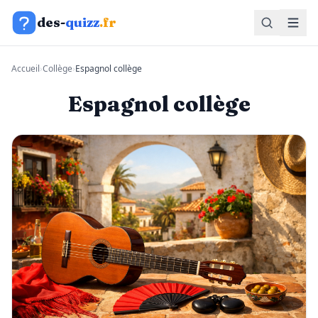
Aller au contenu
des-
quizz
.fr
Accueil
›
Collège
›
Espagnol collège
Espagnol collège