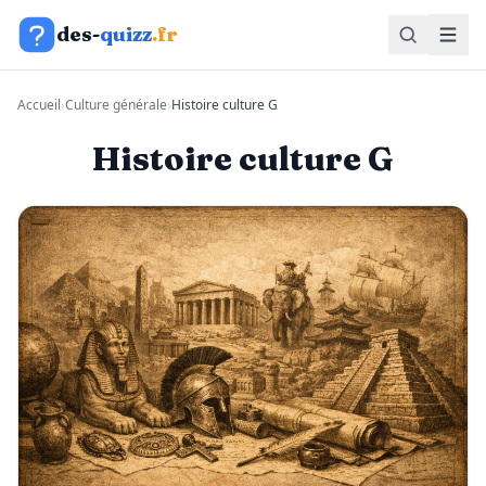
Aller au contenu
des-
quizz
.fr
Accueil
›
Culture générale
›
Histoire culture G
Histoire culture G