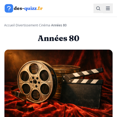
Aller au contenu
des-
quizz
.fr
Accueil
›
Divertissement
›
Cinéma
›
Années 80
Années 80