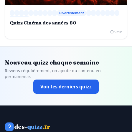
Divertissement
Quizz Cinéma des années 80
5 min
Nouveau quizz chaque semaine
Reviens régulièrement, on ajoute du contenu en
permanence.
Voir les derniers quizz
des-
quizz
.fr