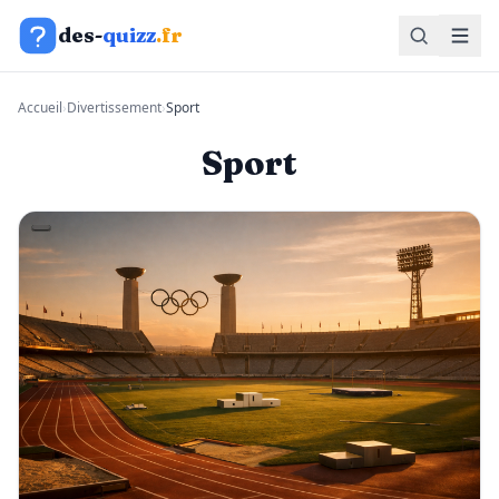
Aller au contenu
des-
quizz
.fr
Accueil
›
Divertissement
›
Sport
Sport