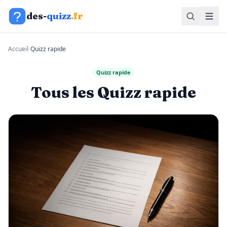
Aller au contenu
des-
quizz
.fr
Accueil
›
Quizz rapide
Quizz rapide
Tous les Quizz rapide