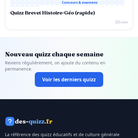
Concours & examens
Quizz Brevet Histoire-Géo (rapide)
5 min
Nouveau quizz chaque semaine
Reviens régulièrement, on ajoute du contenu en
permanence.
Voir les derniers quizz
des-
quizz
.fr
La référence des quizz éducatifs et de culture générale