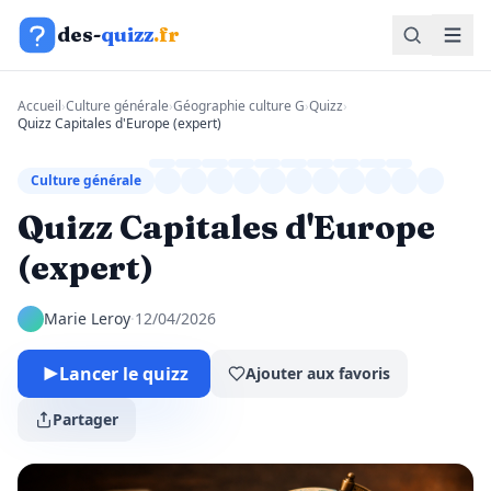
Aller au contenu
des-
quizz
.fr
Accueil
›
Culture générale
›
Géographie culture G
›
Quizz
›
Quizz Capitales d'Europe (expert)
Culture générale
Quizz Capitales d'Europe
(expert)
Marie Leroy
·
12/04/2026
Lancer le quizz
Ajouter aux favoris
Partager