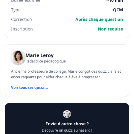
Durée estimée
~10 min
Type
QCM
Correction
Après chaque question
Inscription
Non requise
Marie Leroy
Rédactrice pédagogique
Ancienne professeure de collège, Marie conçoit des quizz clairs et
encourageants pour aider chaque élève à progresser.
Voir tous ses quizz →
🎲
Envie d'autre chose ?
Découvre un quizz au hasard !