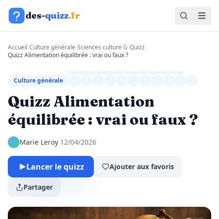
Aller au contenu
des-
quizz
.fr
Accueil
›
Culture générale
›
Sciences culture G
›
Quizz
›
Quizz Alimentation équilibrée : vrai ou faux ?
Culture générale
Quizz Alimentation
équilibrée : vrai ou faux ?
Marie Leroy
·
12/04/2026
Lancer le quizz
Ajouter aux favoris
Partager