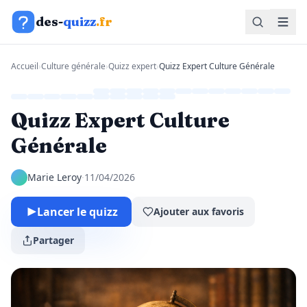
Aller au contenu
des-
quizz
.fr
Accueil
›
Culture générale
›
Quizz expert
›
Quizz Expert Culture Générale
Quizz Expert Culture
Générale
Marie Leroy
·
11/04/2026
Lancer le quizz
Ajouter aux favoris
Partager