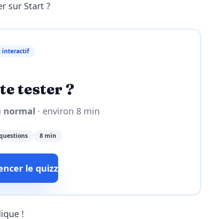
r sur Start ?
 interactif
te tester ?
u
normal
· environ 8 min
questions
8 min
cer le quizz
ique !