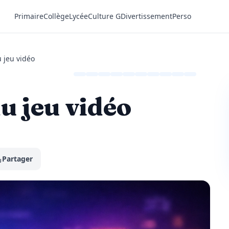
Primaire
Collège
Lycée
Culture G
Divertissement
Perso
u jeu vidéo
u jeu vidéo
Partager