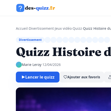
Aller au contenu
des-
quizz
.fr
Accueil
›
Divertissement
›
Jeux vidéo
›
Quizz
›
Quizz Histoire d
Divertissement
Quizz Histoire d
Marie Leroy
·
12/04/2026
Lancer le quizz
Ajouter aux favoris