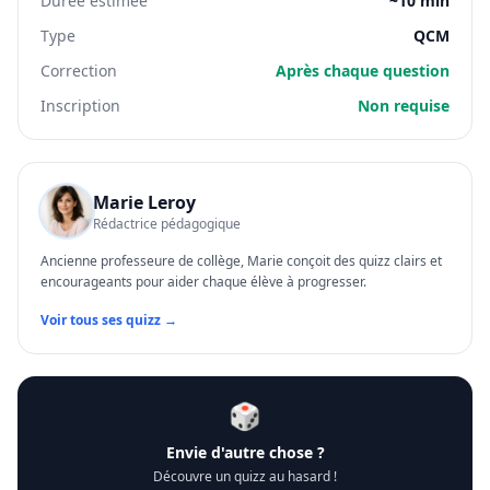
Durée estimée
~10 min
Type
QCM
Correction
Après chaque question
Inscription
Non requise
Marie Leroy
Rédactrice pédagogique
Ancienne professeure de collège, Marie conçoit des quizz clairs et
encourageants pour aider chaque élève à progresser.
Voir tous ses quizz →
🎲
Envie d'autre chose ?
Découvre un quizz au hasard !