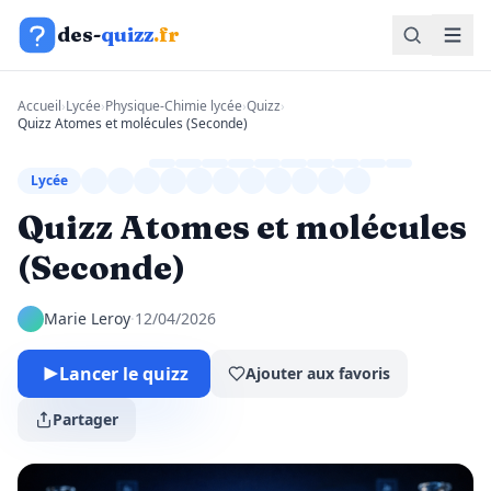
Aller au contenu
des-
quizz
.fr
Accueil
›
Lycée
›
Physique-Chimie lycée
›
Quizz
›
Quizz Atomes et molécules (Seconde)
Lycée
Quizz Atomes et molécules
(Seconde)
Marie Leroy
·
12/04/2026
Lancer le quizz
Ajouter aux favoris
Partager