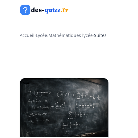
Aller au contenu
des-
quizz
.fr
Accueil
›
Lycée
›
Mathématiques lycée
›
Suites