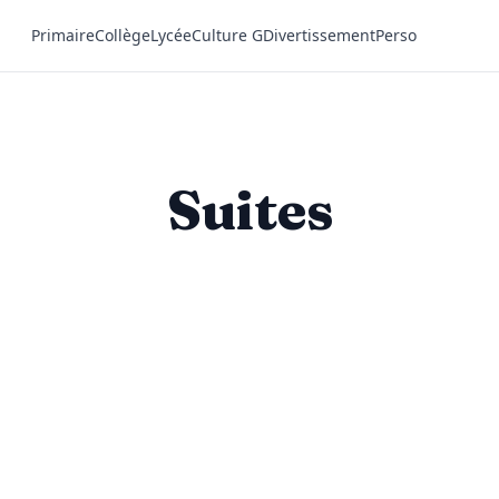
Primaire
Collège
Lycée
Culture G
Divertissement
Perso
Suites