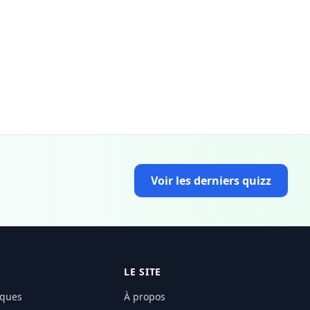
Voir les derniers quizz
LE SITE
ques
À propos