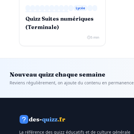
Lycée
Quizz Suites numériques
(Terminale)
5 min
Nouveau quizz chaque semaine
Reviens régulièrement, on ajoute du contenu en permanence
des-
quizz
.fr
La référence des quizz éducatifs et de culture générale