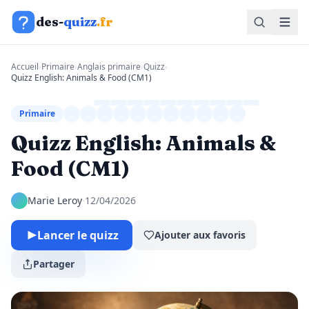
Aller au contenu
des-
quizz
.fr
Accueil
›
Primaire
›
Anglais primaire
›
Quizz
›
Quizz English: Animals & Food (CM1)
Primaire
Quizz English: Animals &
Food (CM1)
Marie Leroy
·
12/04/2026
Lancer le quizz
Ajouter aux favoris
Partager