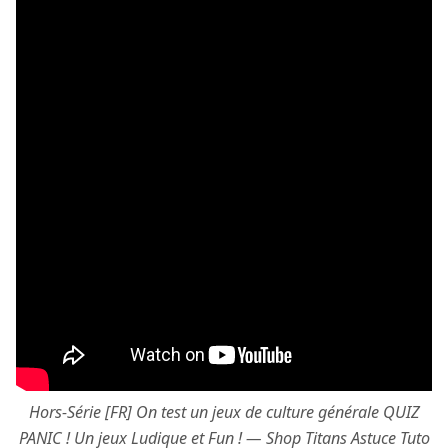
Hors-Série [FR] On test un jeux de culture générale QUIZ
PANIC ! Un jeux Ludique et Fun ! — Shop Titans Astuce Tuto