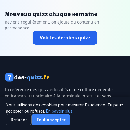
Nouveau quizz chaque semaine
Reviens régulièrement, on ajoute du contenu en
permanence.
Voir les derniers quizz
des-
quizz
.fr
La référence des quizz éducatifs et de culture générale
en français. Du primaire à la terminale, gratuit et sans
inscription.
Nous utilisons des cookies pour mesurer l'audience. Tu peux
accepter ou refuser.
En savoir plus
150+ quizz en ligne
Refuser
Tout accepter
© 2026 des-quizz.fr — Tous droits réservés.