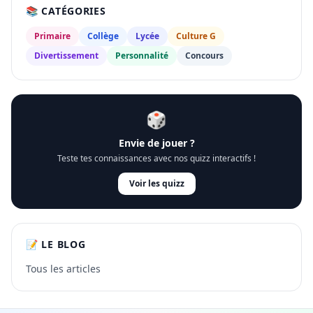
📚 CATÉGORIES
Primaire
Collège
Lycée
Culture G
Divertissement
Personnalité
Concours
🎲
Envie de jouer ?
Teste tes connaissances avec nos quizz interactifs !
Voir les quizz
📝 LE BLOG
Tous les articles