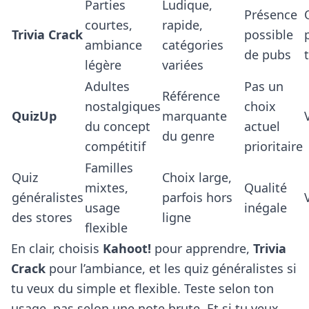
Parties
Ludique,
Présence
courtes,
rapide,
Trivia Crack
possible
ambiance
catégories
de pubs
légère
variées
Adultes
Pas un
Référence
nostalgiques
choix
QuizUp
marquante
du concept
actuel
du genre
compétitif
prioritaire
Familles
Quiz
Choix large,
mixtes,
Qualité
généralistes
parfois hors
usage
inégale
des stores
ligne
flexible
En clair, choisis
Kahoot!
pour apprendre,
Trivia
Crack
pour l’ambiance, et les quiz généralistes si
tu veux du simple et flexible. Teste selon ton
usage, pas selon une note brute. Et si tu veux