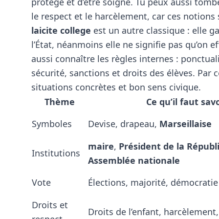
protégé et d’être soigné. Tu peux aussi tomber 
le respect et le harcèlement, car ces notions
laicite college
est un autre classique : elle ga
l’État, néanmoins elle ne signifie pas qu’on e
aussi connaître les règles internes : ponctua
sécurité, sanctions et droits des élèves. Pa
situations concrètes et bon sens civique.
Thème
Ce qu’il faut savo
Symboles
Devise, drapeau,
Marseillaise
maire
,
Président de la Républ
Institutions
Assemblée nationale
Vote
Élections, majorité, démocratie
Droits et
Droits de l’enfant, harcèlement,
respect