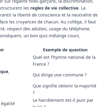
sur l’égalité filles-garçons, la discrimination,
 structurent les
regles de vie collective
. La
rantit la liberté de conscience et la neutralité de
fface les croyances de chacun. Au collège, il faut
lité, respect des adultes, usage du téléphone,
r conséquent, un bon quiz mélange cours,
ir
Exemple de question
Quel est l’hymne national de la
France ?
ique
,
Qui dirige une commune ?
Que signifie obtenir la majorité
?
Le harcèlement est-il puni par
 égalité
la loi ?