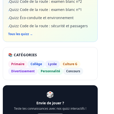
Quizz Code de la route : examen blanc n°2
›
Quizz Code de la route : examen blanc n°1
›
Quizz Éco-conduite et environnement
›
Quizz Code de la route : sécurité et passagers
›
Tous les quizz →
📚 CATÉGORIES
Primaire
Collège
Lycée
Culture G
Divertissement
Personnalité
Concours
🎲
Envie de jouer ?
Teste tes connaissances avec nos quizz interactifs !