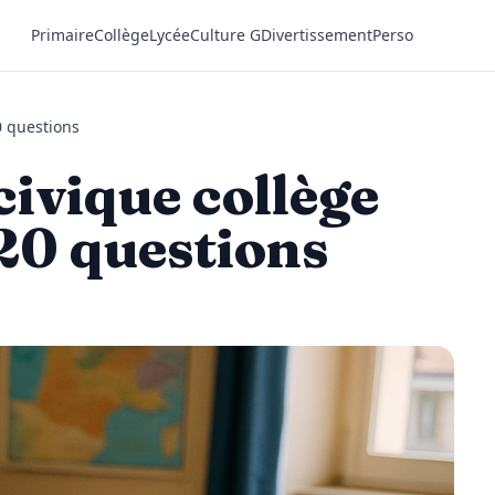
Primaire
Collège
Lycée
Culture G
Divertissement
Perso
0 questions
civique collège
 20 questions