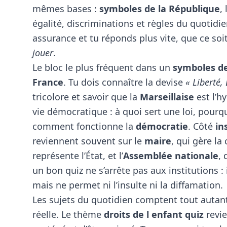
mêmes bases :
symboles de la République
,
égalité, discriminations et règles du quotidi
assurance et tu réponds plus vite, que ce soi
jouer
.
Le bloc le plus fréquent dans un
symboles de
France
. Tu dois connaître la devise
« Liberté, 
tricolore et savoir que la
Marseillaise
est l’h
vie démocratique : à quoi sert une loi, pourqu
comment fonctionne la
démocratie
. Côté
in
reviennent souvent sur le
maire
, qui gère l
représente l’État, et l’
Assemblée nationale
, 
un bon quiz ne s’arrête pas aux institutions : i
mais ne permet ni l’insulte ni la diffamation.
Les sujets du quotidien comptent tout autant,
réelle. Le thème
droits de l enfant quiz
revie