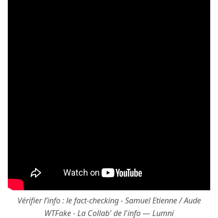
Vérifier l’info : le fact-checking - Samuel Etienne / Aude
WTFake - La Collab' de l'info — Lumni