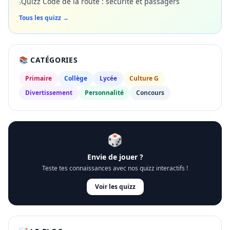
Quizz Code de la route : sécurité et passagers
›
Tous les quizz →
📚 CATÉGORIES
Primaire
Collège
Lycée
Culture G
Divertissement
Personnalité
Concours
🎲
Envie de jouer ?
Teste tes connaissances avec nos quizz interactifs !
Voir les quizz