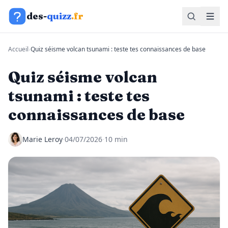
Aller au contenu
des-
quizz
.fr
Accueil
›
Quiz séisme volcan tsunami : teste tes connaissances de base
Quiz séisme volcan
tsunami : teste tes
connaissances de base
Marie Leroy
·
04/07/2026
·
10 min