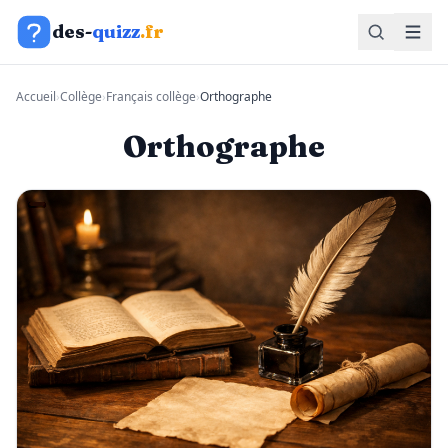
Aller au contenu
des-
quizz
.fr
Accueil
›
Collège
›
Français collège
›
Orthographe
Orthographe