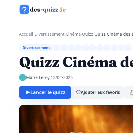
Aller au contenu
des-
quizz
.fr
Accueil
›
Divertissement
›
Cinéma
›
Quizz
›
Quizz Cinéma des 
Divertissement
Quizz Cinéma d
Marie Leroy
·
12/04/2026
Lancer le quizz
Ajouter aux favoris