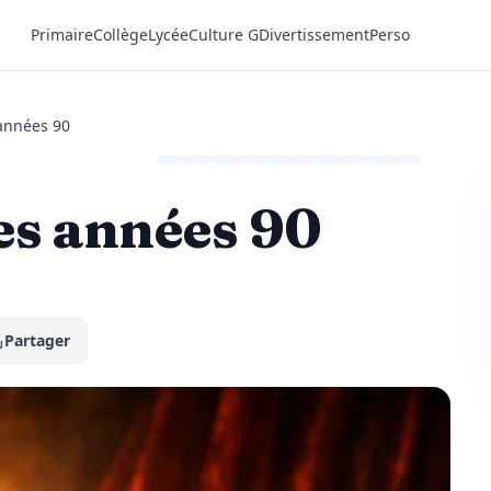
Primaire
Collège
Lycée
Culture G
Divertissement
Perso
années 90
es années 90
Partager