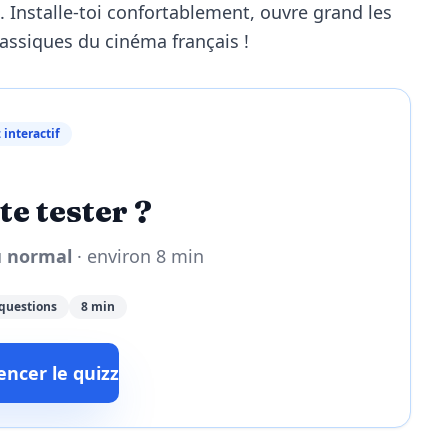
. Installe-toi confortablement, ouvre grand les
lassiques du cinéma français !
 interactif
te tester ?
u
normal
· environ 8 min
questions
8 min
cer le quizz