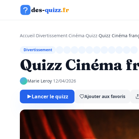
Aller au contenu
des-
quizz
.fr
Accueil
›
Divertissement
›
Cinéma
›
Quizz
›
Quizz Cinéma franç
Divertissement
Quizz Cinéma fr
Marie Leroy
·
12/04/2026
Lancer le quizz
Ajouter aux favoris