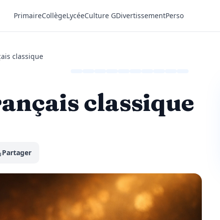
Primaire
Collège
Lycée
Culture G
Divertissement
Perso
ais classique
ançais classique
Partager