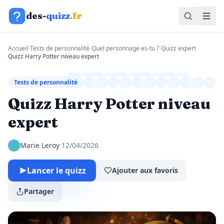
Aller au contenu
des-
quizz
.fr
Accueil
›
Tests de personnalité
›
Quel personnage es-tu ?
›
Quizz expert
›
Quizz Harry Potter niveau expert
Tests de personnalité
Quizz Harry Potter niveau
expert
Marie Leroy
·
12/04/2026
Lancer le quizz
Ajouter aux favoris
Partager