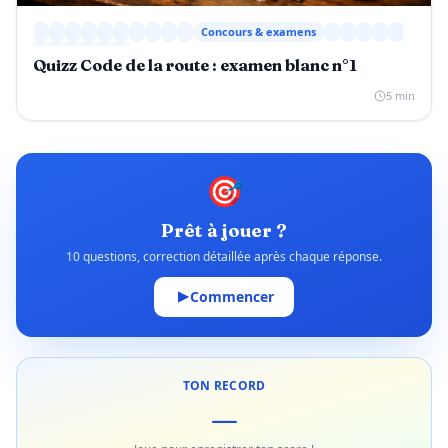
Concours & examens
Quizz Code de la route : examen blanc n°1
5 min
🎯
Prêt à jouer ?
10 questions, correction détaillée après chaque réponse.
Commencer
TON RECORD
—