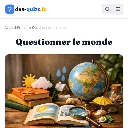
Aller au contenu
des-
quizz
.fr
Accueil
›
Primaire
›
Questionner le monde
Questionner le monde