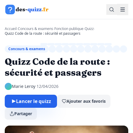
Aller au contenu
des-
quizz
.fr
Accueil
›
Concours & examens
›
Fonction publique
›
Quizz
›
Quizz Code de la route : sécurité et passagers
Concours & examens
Quizz Code de la route :
sécurité et passagers
Marie Leroy
·
12/04/2026
Lancer le quizz
Ajouter aux favoris
Partager